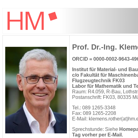
Prof. Dr.-Ing. Kle
ORCID = 0000-0002-9643-49
Institut für Material- und B
c/o Fakultät für Maschinenb
Flugzeugtechnik FK03
Labor für Mathematik und 
Raum: R4.059, R-Bau, Lothstr
Postanschrift: FK03, 80335 M
Tel.: 089 1265-3348
Fax: 089 1265-2208
E-Mail:
klemens.rother(at)hm.
Sprechstunde: Siehe
Homepa
Tag vorher per E-Mail.